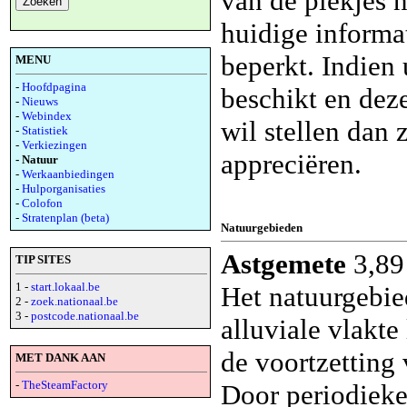
van de plekjes n
huidige informat
beperkt. Indien 
MENU
-
Hoofdpagina
beschikt en dez
-
Nieuws
-
Webindex
wil stellen dan 
-
Statistiek
-
Verkiezingen
appreciëren.
- Natuur
-
Werkaanbiedingen
-
Hulporganisaties
-
Colofon
-
Stratenplan (beta)
Natuurgebieden
Astgemete
3,89 
TIP SITES
1 -
start.lokaal.be
Het natuurgebie
2 -
zoek.nationaal.be
3 -
postcode.nationaal.be
alluviale vlakt
de voortzetting
MET DANK AAN
-
TheSteamFactory
Door periodiek