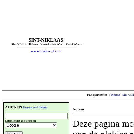
SINT-NIKLAAS
- Sint-Niklaas - Belsele - Nieuwkerken-Waas - Sinaai-Waas -
w w w . l o k a a l . b e
Randgemeenten:
|
Stekene
|
Sint-Gill
ZOEKEN
Geavanceerd zoeken
Natuur
Deze pagina moe
Selecteer het zoeksysteem