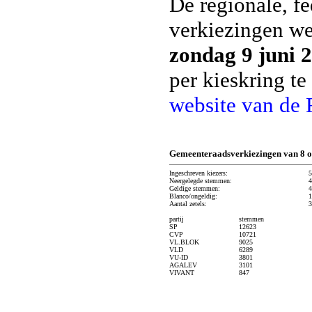
De regionale, f
verkiezingen w
zondag 9 juni 
per kieskring t
website van de 
Gemeenteraadsverkiezingen van 8 o
Ingeschreven kiezers:
5
Neergelegde stemmen:
4
Geldige stemmen:
4
Blanco/ongeldig:
1
Aantal zetels:
3
partij
stemmen
SP
12623
CVP
10721
VL.BLOK
9025
VLD
6289
VU-ID
3801
AGALEV
3101
VIVANT
847