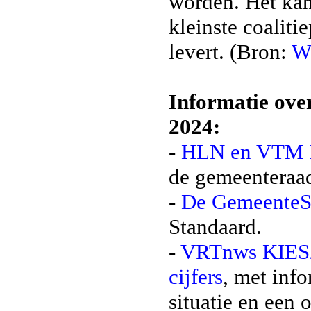
worden. Het kan
kleinste coaliti
levert. (Bron:
W
Informatie ove
2024:
-
HLN en VTM 
de gemeenteraa
-
De GemeenteS
Standaard.
-
VRTnws KIES24
cijfers
, met inf
situatie en een 