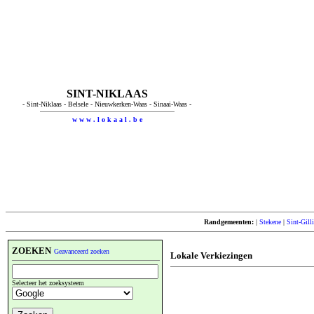
SINT-NIKLAAS
- Sint-Niklaas - Belsele - Nieuwkerken-Waas - Sinaai-Waas -
w w w . l o k a a l . b e
Randgemeenten:
|
Stekene
|
Sint-Gill
ZOEKEN
Geavanceerd zoeken
Lokale Verkiezingen
Selecteer het zoeksysteem