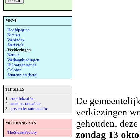
MENU
-
Hoofdpagina
-
Nieuws
-
Webindex
-
Statistiek
- Verkiezingen
-
Natuur
-
Werkaanbiedingen
-
Hulporganisaties
-
Colofon
-
Stratenplan (beta)
TIP SITES
De gemeentelijk
1 -
start.lokaal.be
2 -
zoek.nationaal.be
3 -
postcode.nationaal.be
verkiezingen wo
gehouden, deze 
MET DANK AAN
zondag 13 okto
-
TheSteamFactory