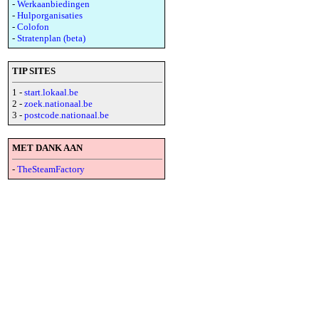
-
Werkaanbiedingen
-
Hulporganisaties
-
Colofon
-
Stratenplan (beta)
TIP SITES
1 -
start.lokaal.be
2 -
zoek.nationaal.be
3 -
postcode.nationaal.be
MET DANK AAN
-
TheSteamFactory