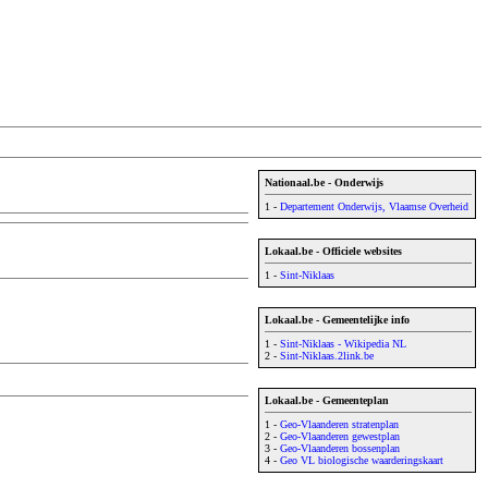
Nationaal.be - Onderwijs
1 -
Departement Onderwijs, Vlaamse Overheid
Lokaal.be - Officiele websites
1 -
Sint-Niklaas
Lokaal.be - Gemeentelijke info
1 -
Sint-Niklaas - Wikipedia NL
2 -
Sint-Niklaas.2link.be
Lokaal.be - Gemeenteplan
1 -
Geo-Vlaanderen stratenplan
2 -
Geo-Vlaanderen gewestplan
3 -
Geo-Vlaanderen bossenplan
4 -
Geo VL biologische waarderingskaart