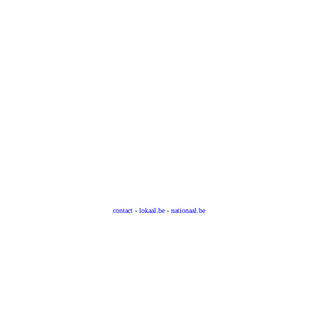
contact
-
lokaal.be
-
nationaal.be