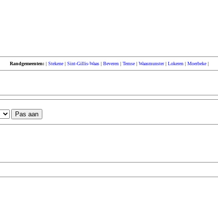
Randgemeenten:
|
Stekene
|
Sint-Gillis-Waas
|
Beveren
|
Temse
|
Waasmunster
|
Lokeren
|
Moerbeke
|