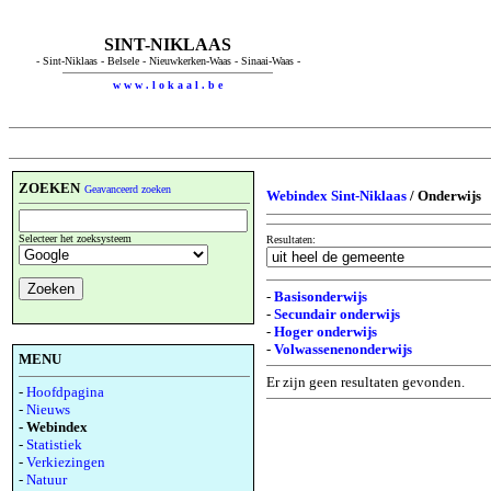
SINT-NIKLAAS
- Sint-Niklaas - Belsele - Nieuwkerken-Waas - Sinaai-Waas -
w w w . l o k a a l . b e
ZOEKEN
Geavanceerd zoeken
Webindex Sint-Niklaas
/ Onderwijs
Selecteer het zoeksysteem
Resultaten:
-
Basisonderwijs
-
Secundair onderwijs
-
Hoger onderwijs
-
Volwassenenonderwijs
MENU
Er zijn geen resultaten gevonden.
-
Hoofdpagina
-
Nieuws
- Webindex
-
Statistiek
-
Verkiezingen
-
Natuur