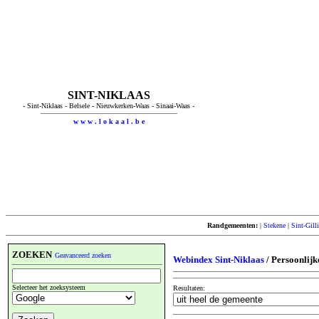
SINT-NIKLAAS
- Sint-Niklaas - Belsele - Nieuwkerken-Waas - Sinaai-Waas -
w w w . l o k a a l . b e
Randgemeenten:
|
Stekene
|
Sint-Gill
ZOEKEN
Geavanceerd zoeken
Webindex Sint-Niklaas
/ Persoonlijk
Selecteer het zoeksysteem
Resultaten: