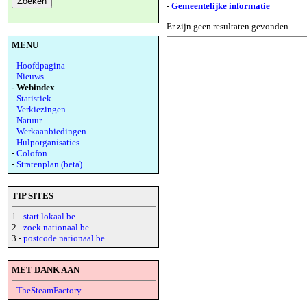
-
Gemeentelijke informatie
Er zijn geen resultaten gevonden.
MENU
-
Hoofdpagina
-
Nieuws
- Webindex
-
Statistiek
-
Verkiezingen
-
Natuur
-
Werkaanbiedingen
-
Hulporganisaties
-
Colofon
-
Stratenplan (beta)
TIP SITES
1 -
start.lokaal.be
2 -
zoek.nationaal.be
3 -
postcode.nationaal.be
MET DANK AAN
-
TheSteamFactory