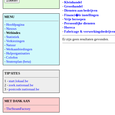
-
Kleinhandel
-
Groothandel
-
Diensten aan bedrijven
-
Financi�le instellingen
MENU
-
Vrije beroepen
-
Persoonlijke diensten
-
Hoofdpagina
-
Horeca
-
Nieuws
-
Fabricage & verwerkingsbedrijve
- Webindex
-
Statistiek
Er zijn geen resultaten gevonden.
-
Verkiezingen
-
Natuur
-
Werkaanbiedingen
-
Hulporganisaties
-
Colofon
-
Stratenplan (beta)
TIP SITES
1 -
start.lokaal.be
2 -
zoek.nationaal.be
3 -
postcode.nationaal.be
MET DANK AAN
-
TheSteamFactory